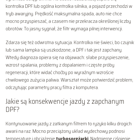
kontrolka DPF lub ogólna kontrolka silnika, a pojazd przechodzi w
tryb awaryjny. Prędkość maksymalna spada, auto nie chce
mocno przyspieszać, a czasem nie przekracza określonej liczby
obrotów. To jasny sygnał, że filtr wymaga pilnej interwencji.
Zdarza się też odwrotna sytuacja. Kontrolka nie świeci, bo czujnik
lub sama lampka są uszkodzone, a DPF i tak jest zapchany.
Wtedy diagnoza opiera się na objawach: słabe przyspieszenie,
wzrost spalania, problemy z dopalaniem i częste próby
regeneracji, które widać choćby po wyraźnym wzroście
chwilowego zużycia paliwa. Warsztat może potwierdzić problem,
odczytując parametry pracy filtra z komputera.
Jakie są konsekwencje jazdy z zapchanym
DPF?
Kontynuowanie jazdy z zatkanym filtrem to ryzyko kilku drogich
awarii na raz. Mocno przeciążony układ wydechowy podnosi
temperaturę i obciążenie
turbosprężarki
. Nadmierne ciśnienie