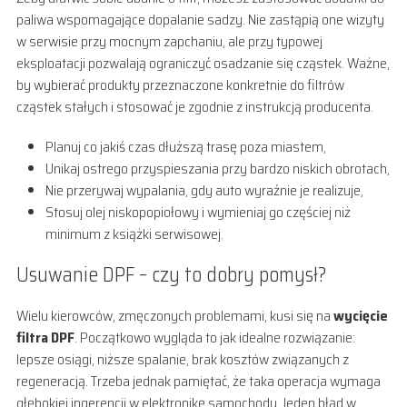
paliwa wspomagające dopalanie sadzy. Nie zastąpią one wizyty
w serwisie przy mocnym zapchaniu, ale przy typowej
eksploatacji pozwalają ograniczyć osadzanie się cząstek. Ważne,
by wybierać produkty przeznaczone konkretnie do filtrów
cząstek stałych i stosować je zgodnie z instrukcją producenta.
Planuj co jakiś czas dłuższą trasę poza miastem,
Unikaj ostrego przyspieszania przy bardzo niskich obrotach,
Nie przerywaj wypalania, gdy auto wyraźnie je realizuje,
Stosuj olej niskopopiołowy i wymieniaj go częściej niż
minimum z książki serwisowej.
Usuwanie DPF – czy to dobry pomysł?
Wielu kierowców, zmęczonych problemami, kusi się na
wycięcie
filtra DPF
. Początkowo wygląda to jak idealne rozwiązanie:
lepsze osiągi, niższe spalanie, brak kosztów związanych z
regeneracją. Trzeba jednak pamiętać, że taka operacja wymaga
głębokiej ingerencji w elektronikę samochodu. Jeden błąd w