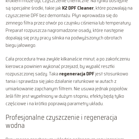
krokiem może być czyszczenie chemiczne. Na rynku dostępne
są specjalne środki, takie jak
K2 DPF Cleaner
, które pozwalają na
czyszczenie DPF bez demontażu. Płyn wprowadza się do
zimnego filtra przez otwór po czujniku ciśnienia lub temperatury.
Preparat rozpuszcza nagromadzone osady, które następnie
dopalają się przy pracy silnika na podwyższonych obrotach
biegu jałowego.
Cała procedura trwa zwykle kilkanaście minut, a po zakończeniu
kierowca powinien wykonać przejazd, by wypalić resztki
rozpuszczonej sadzy. Taka
regeneracja DPF
jest stosunkowo
tania i sprawdza się jako działanie ratunkowe w autach z
umiarkowanie zapchanym filtrem. Nie usuwa jednak popiołów.
Jeśli filtr jest wypełniony w dużym stopniu, efekty będą tylko
częściowe i na krótko poprawią parametry układu.
Profesjonalne czyszczenie i regeneracja
wodna