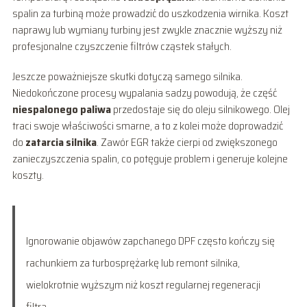
spalin za turbiną może prowadzić do uszkodzenia wirnika. Koszt
naprawy lub wymiany turbiny jest zwykle znacznie wyższy niż
profesjonalne czyszczenie filtrów cząstek stałych.
Jeszcze poważniejsze skutki dotyczą samego silnika.
Niedokończone procesy wypalania sadzy powodują, że część
niespalonego paliwa
przedostaje się do oleju silnikowego. Olej
traci swoje właściwości smarne, a to z kolei może doprowadzić
do
zatarcia silnika
. Zawór EGR także cierpi od zwiększonego
zanieczyszczenia spalin, co potęguje problem i generuje kolejne
koszty.
Ignorowanie objawów zapchanego DPF często kończy się
rachunkiem za turbosprężarkę lub remont silnika,
wielokrotnie wyższym niż koszt regularnej regeneracji
filtra.