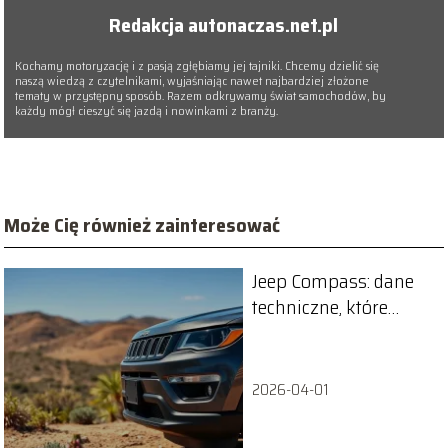
Redakcja autonaczas.net.pl
Kochamy motoryzację i z pasją zgłębiamy jej tajniki. Chcemy dzielić się
naszą wiedzą z czytelnikami, wyjaśniając nawet najbardziej złożone
tematy w przystępny sposób. Razem odkrywamy świat samochodów, by
każdy mógł cieszyć się jazdą i nowinkami z branży.
Może Cię również zainteresować
Jeep Compass: dane
techniczne, które
musisz znać
2026-04-01