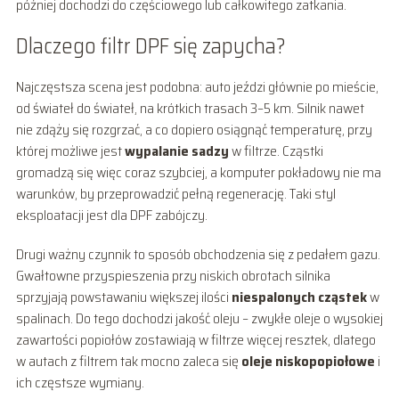
później dochodzi do częściowego lub całkowitego zatkania.
Dlaczego filtr DPF się zapycha?
Najczęstsza scena jest podobna: auto jeździ głównie po mieście,
od świateł do świateł, na krótkich trasach 3–5 km. Silnik nawet
nie zdąży się rozgrzać, a co dopiero osiągnąć temperaturę, przy
której możliwe jest
wypalanie sadzy
w filtrze. Cząstki
gromadzą się więc coraz szybciej, a komputer pokładowy nie ma
warunków, by przeprowadzić pełną regenerację. Taki styl
eksploatacji jest dla DPF zabójczy.
Drugi ważny czynnik to sposób obchodzenia się z pedałem gazu.
Gwałtowne przyspieszenia przy niskich obrotach silnika
sprzyjają powstawaniu większej ilości
niespalonych cząstek
w
spalinach. Do tego dochodzi jakość oleju – zwykłe oleje o wysokiej
zawartości popiołów zostawiają w filtrze więcej resztek, dlatego
w autach z filtrem tak mocno zaleca się
oleje niskopopiołowe
i
ich częstsze wymiany.