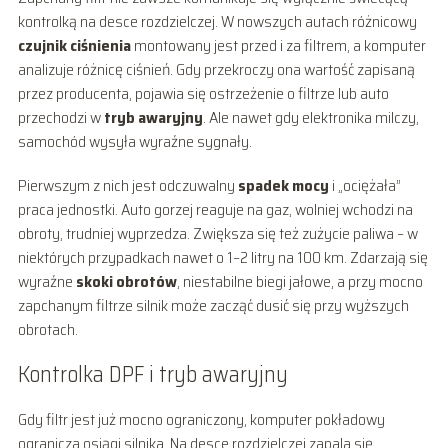
kontrolką na desce rozdzielczej. W nowszych autach różnicowy
czujnik ciśnienia
montowany jest przed i za filtrem, a komputer
analizuje różnicę ciśnień. Gdy przekroczy ona wartość zapisaną
przez producenta, pojawia się ostrzeżenie o filtrze lub auto
przechodzi w
tryb awaryjny
. Ale nawet gdy elektronika milczy,
samochód wysyła wyraźne sygnały.
Pierwszym z nich jest odczuwalny
spadek mocy
i „ociężała”
praca jednostki. Auto gorzej reaguje na gaz, wolniej wchodzi na
obroty, trudniej wyprzedza. Zwiększa się też zużycie paliwa – w
niektórych przypadkach nawet o 1–2 litry na 100 km. Zdarzają się
wyraźne
skoki obrotów
, niestabilne biegi jałowe, a przy mocno
zapchanym filtrze silnik może zacząć dusić się przy wyższych
obrotach.
Kontrolka DPF i tryb awaryjny
Gdy filtr jest już mocno ograniczony, komputer pokładowy
ogranicza osiągi silnika. Na desce rozdzielczej zapala się