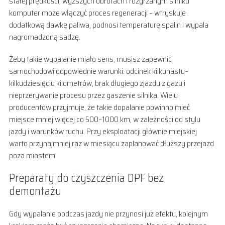
stałej prędkości, wyższych obrotach i rozgrzanym silniku
komputer może włączyć proces regeneracji – wtryskuje
dodatkową dawkę paliwa, podnosi temperaturę spalin i wypala
nagromadzoną sadzę.
Żeby takie wypalanie miało sens, musisz zapewnić
samochodowi odpowiednie warunki: odcinek kilkunastu–
kilkudziesięciu kilometrów, brak długiego zjazdu z gazu i
nieprzerywanie procesu przez gaszenie silnika. Wielu
producentów przyjmuje, że takie dopalanie powinno mieć
miejsce mniej więcej co 500–1000 km, w zależności od stylu
jazdy i warunków ruchu. Przy eksploatacji głównie miejskiej
warto przynajmniej raz w miesiącu zaplanować dłuższy przejazd
poza miastem.
Preparaty do czyszczenia DPF bez
demontażu
Gdy wypalanie podczas jazdy nie przynosi już efektu, kolejnym