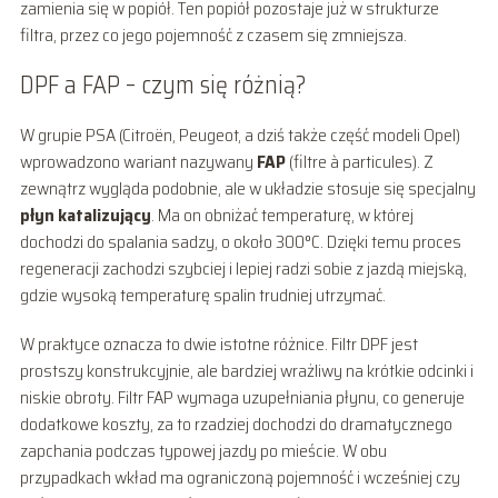
zamienia się w popiół. Ten popiół pozostaje już w strukturze
filtra, przez co jego pojemność z czasem się zmniejsza.
DPF a FAP – czym się różnią?
W grupie PSA (Citroën, Peugeot, a dziś także część modeli Opel)
wprowadzono wariant nazywany
FAP
(filtre à particules). Z
zewnątrz wygląda podobnie, ale w układzie stosuje się specjalny
płyn katalizujący
. Ma on obniżać temperaturę, w której
dochodzi do spalania sadzy, o około 300°C. Dzięki temu proces
regeneracji zachodzi szybciej i lepiej radzi sobie z jazdą miejską,
gdzie wysoką temperaturę spalin trudniej utrzymać.
W praktyce oznacza to dwie istotne różnice. Filtr DPF jest
prostszy konstrukcyjnie, ale bardziej wrażliwy na krótkie odcinki i
niskie obroty. Filtr FAP wymaga uzupełniania płynu, co generuje
dodatkowe koszty, za to rzadziej dochodzi do dramatycznego
zapchania podczas typowej jazdy po mieście. W obu
przypadkach wkład ma ograniczoną pojemność i wcześniej czy