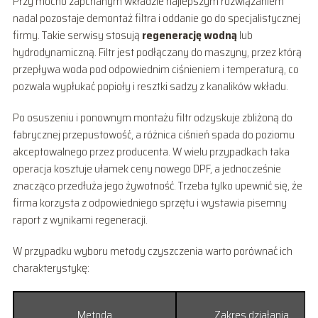
Przy mocno zapchanym wkładzie najlepszym rozwiązaniem
nadal pozostaje demontaż filtra i oddanie go do specjalistycznej
firmy. Takie serwisy stosują
regenerację wodną
lub
hydrodynamiczną. Filtr jest podłączany do maszyny, przez którą
przepływa woda pod odpowiednim ciśnieniem i temperaturą, co
pozwala wypłukać popioły i resztki sadzy z kanalików wkładu.
Po osuszeniu i ponownym montażu filtr odzyskuje zbliżoną do
fabrycznej przepustowość, a różnica ciśnień spada do poziomu
akceptowalnego przez producenta. W wielu przypadkach taka
operacja kosztuje ułamek ceny nowego DPF, a jednocześnie
znacząco przedłuża jego żywotność. Trzeba tylko upewnić się, że
firma korzysta z odpowiedniego sprzętu i wystawia pisemny
raport z wynikami regeneracji.
W przypadku wyboru metody czyszczenia warto porównać ich
charakterystykę:
Metoda
Zakres działania