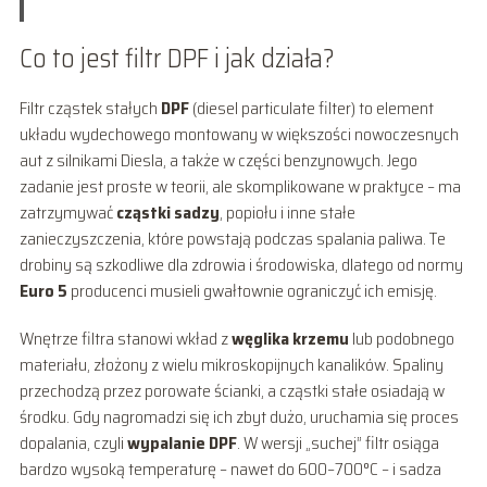
Co to jest filtr DPF i jak działa?
Filtr cząstek stałych
DPF
(diesel particulate filter) to element
układu wydechowego montowany w większości nowoczesnych
aut z silnikami Diesla, a także w części benzynowych. Jego
zadanie jest proste w teorii, ale skomplikowane w praktyce – ma
zatrzymywać
cząstki sadzy
, popiołu i inne stałe
zanieczyszczenia, które powstają podczas spalania paliwa. Te
drobiny są szkodliwe dla zdrowia i środowiska, dlatego od normy
Euro 5
producenci musieli gwałtownie ograniczyć ich emisję.
Wnętrze filtra stanowi wkład z
węglika krzemu
lub podobnego
materiału, złożony z wielu mikroskopijnych kanalików. Spaliny
przechodzą przez porowate ścianki, a cząstki stałe osiadają w
środku. Gdy nagromadzi się ich zbyt dużo, uruchamia się proces
dopalania, czyli
wypalanie DPF
. W wersji „suchej” filtr osiąga
bardzo wysoką temperaturę – nawet do 600–700°C – i sadza