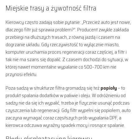
Miejskie trasy a żywotność filtra
Kierowcy często zadają sobie pytanie: „Przecież auto jest nowe,
dlaczego filtr już sprawia problem?”. Producent zwykle zakłada
przebiegi na dłuższych trasach, z równą jazdą i czasem na
dogrzanie układu. Gdy rzeczywistość to wyłącznie miasto,
komputer uruchamia proces regeneracji coraz częściej, a filtr i
tak nie ma szans się dopalić. Z czasem dochodzi do sytuacji, w
której nawet momentalne wypalanie co 500–700 km nie
przynosi efektu.
Poza sadzą w strukturze filtra gromadzą się też
popioły
– to
produkt spalania dodatków w paliwie i oleju. W odróżnieniu od
sadzy nie da się ich wypalić, trzeba je fizycznie usunąć podczas
czyszczenia lub regeneracji. Gdy filtr wypełni się popiołem, auto
zaczyna wymagać coraz częstszych prób wypalania DPF, a
kierowca odczuwa wyraźny spadek mocy i rosnące spalanie.