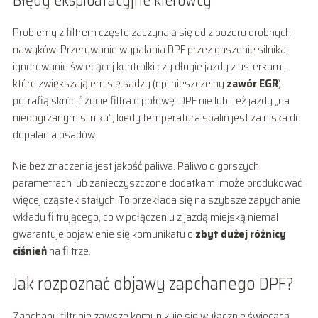
Błędy eksploatacyjne kierowcy
Problemy z filtrem często zaczynają się od z pozoru drobnych
nawyków. Przerywanie wypalania DPF przez gaszenie silnika,
ignorowanie świecącej kontrolki czy długie jazdy z usterkami,
które zwiększają emisję sadzy (np. nieszczelny
zawór EGR
)
potrafią skrócić życie filtra o połowę. DPF nie lubi też jazdy „na
niedogrzanym silniku”, kiedy temperatura spalin jest za niska do
dopalania osadów.
Nie bez znaczenia jest jakość paliwa. Paliwo o gorszych
parametrach lub zanieczyszczone dodatkami może produkować
więcej cząstek stałych. To przekłada się na szybsze zapychanie
wkładu filtrującego, co w połączeniu z jazdą miejską niemal
gwarantuje pojawienie się komunikatu o
zbyt dużej różnicy
ciśnień
na filtrze.
Jak rozpoznać objawy zapchanego DPF?
Zapchany filtr nie zawsze komunikuje się wyłącznie świecącą