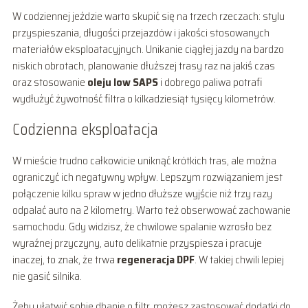
W codziennej jeździe warto skupić się na trzech rzeczach: stylu
przyspieszania, długości przejazdów i jakości stosowanych
materiałów eksploatacyjnych. Unikanie ciągłej jazdy na bardzo
niskich obrotach, planowanie dłuższej trasy raz na jakiś czas
oraz stosowanie
oleju low SAPS
i dobrego paliwa potrafi
wydłużyć żywotność filtra o kilkadziesiąt tysięcy kilometrów.
Codzienna eksploatacja
W mieście trudno całkowicie uniknąć krótkich tras, ale można
ograniczyć ich negatywny wpływ. Lepszym rozwiązaniem jest
połączenie kilku spraw w jedno dłuższe wyjście niż trzy razy
odpalać auto na 2 kilometry. Warto też obserwować zachowanie
samochodu. Gdy widzisz, że chwilowe spalanie wzrosło bez
wyraźnej przyczyny, auto delikatnie przyspiesza i pracuje
inaczej, to znak, że trwa
regeneracja DPF
. W takiej chwili lepiej
nie gasić silnika.
Żeby ułatwić sobie dbanie o filtr, możesz zastosować dodatki do