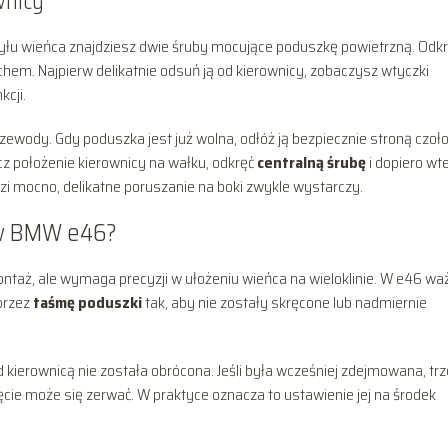
wnicy
yłu wieńca znajdziesz dwie śruby mocujące poduszkę powietrzną. Odkrę
hem. Najpierw delikatnie odsuń ją od kierownicy, zobaczysz wtyczki
cji.
zewody. Gdy poduszka jest już wolna, odłóż ją bezpiecznie stroną czo
nacz położenie kierownicy na wałku, odkręć
centralną śrubę
i dopiero wt
dzi mocno, delikatne poruszanie na boki zwykle wystarczy.
 w BMW e46?
ntaż, ale wymaga precyzji w ułożeniu wieńca na wieloklinie. W e46 wa
przez
taśmę poduszki
tak, aby nie zostały skręcone lub nadmiernie
ierownicą nie została obrócona. Jeśli była wcześniej zdejmowana, tr
ręcie może się zerwać. W praktyce oznacza to ustawienie jej na środek