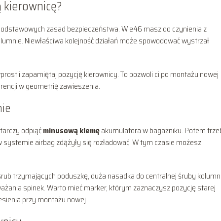
 kierownicę?
dstawowych zasad bezpieczeństwa. W e46 masz do czynienia z
olumnie. Niewłaściwa kolejność działań może spowodować wystrzał
prost i zapamiętaj pozycję kierownicy. To pozwoli ci po montażu nowej
erencji w geometrię zawieszenia.
nie
tarczy odpiąć
minusową klemę
akumulatora w bagażniku. Potem trze
w systemie airbag zdążyły się rozładować. W tym czasie możesz
śrub trzymających poduszkę, duża nasadka do centralnej śruby kolum
dważania spinek. Warto mieć marker, którym zaznaczysz pozycję starej
esienia przy montażu nowej.