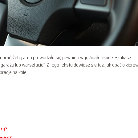
brać, żeby auto prowadziło się pewniej i wyglądało lepiej? Szukasz
arażu lub warsztacie? Z tego tekstu dowiesz się też, jak dbać o kiero
bracje na kole.
icy?
wnicę?