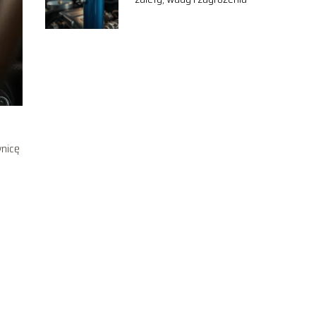
wnicę