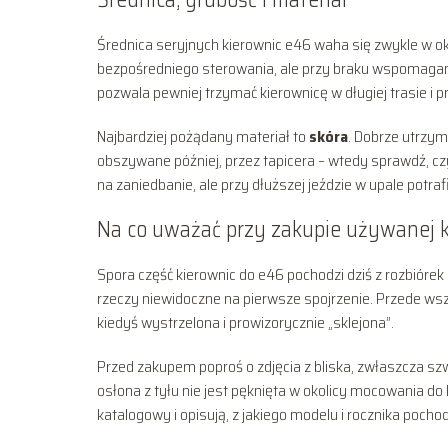
Średnica seryjnych kierownic e46 waha się zwykle w o
bezpośredniego sterowania, ale przy braku wspomagan
pozwala pewniej trzymać kierownicę w długiej trasie i p
Najbardziej pożądany materiał to
skóra
. Dobrze utrzym
obszywane później, przez tapicera – wtedy sprawdź, cz
na zaniedbanie, ale przy dłuższej jeździe w upale potrafi
Na co uważać przy zakupie używanej 
Spora część kierownic do e46 pochodzi dziś z rozbiórek
rzeczy niewidoczne na pierwsze spojrzenie. Przede ws
kiedyś wystrzelona i prowizorycznie „sklejona”.
Przed zakupem poproś o zdjęcia z bliska, zwłaszcza szw
osłona z tyłu nie jest pęknięta w okolicy mocowania do
katalogowy i opisują, z jakiego modelu i rocznika pocho