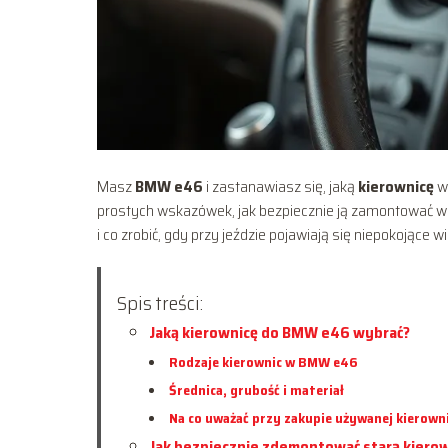
Masz
BMW e46
i zastanawiasz się, jaką
kierownicę
wy
prostych wskazówek, jak bezpiecznie ją zamontować w g
i co zrobić, gdy przy jeździe pojawiają się niepokojące wi
Spis treści:
Jaką kierownicę do BMW e46 wybrać?
Rodzaje kierownic w BMW e46
Średnica, grubość i materiał
Na co uważać przy zakupie używanej kierown
Jak bezpiecznie zdemontować starą kiero