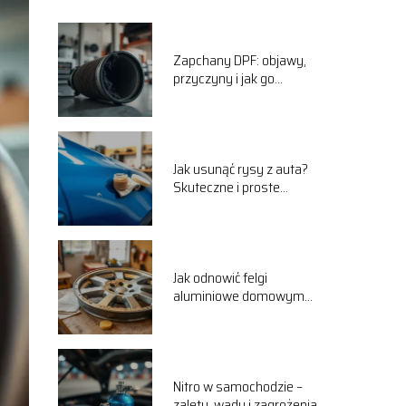
Zapchany DPF: objawy,
przyczyny i jak go
oczyścić
Jak usunąć rysy z auta?
Skuteczne i proste
sposoby
Jak odnowić felgi
aluminiowe domowym
sposobem?
Nitro w samochodzie –
zalety, wady i zagrożenia