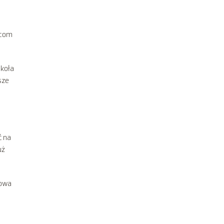
wcom
 koła
sze
ć na
uż
kowa