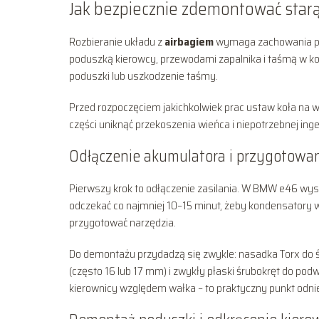
Jak bezpiecznie zdemontować starą
Rozbieranie układu z
airbagiem
wymaga zachowania po
poduszką kierowcy, przewodami zapalnika i taśmą w k
poduszki lub uszkodzenie taśmy.
Przed rozpoczęciem jakichkolwiek prac ustaw koła na w
części uniknąć przekoszenia wieńca i niepotrzebnej ing
Odłączenie akumulatora i przygotowa
Pierwszy krok to odłączenie zasilania. W BMW e46 wys
odczekać co najmniej 10–15 minut, żeby kondensatory 
przygotować narzędzia.
Do demontażu przydadzą się zwykle: nasadka Torx do 
(często 16 lub 17 mm) i zwykły płaski śrubokręt do po
kierownicy względem wałka – to praktyczny punkt odni