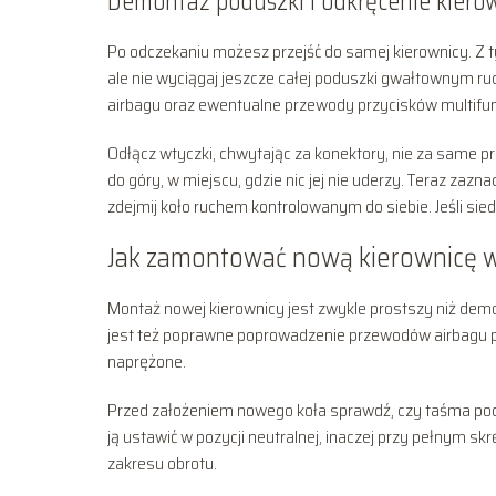
Demontaż poduszki i odkręcenie kiero
Po odczekaniu możesz przejść do samej kierownicy. Z t
ale nie wyciągaj jeszcze całej poduszki gwałtownym ruc
airbagu oraz ewentualne przewody przycisków multifunk
Odłącz wtyczki, chwytając za konektory, nie za same pr
do góry, w miejscu, gdzie nic jej nie uderzy. Teraz zaz
zdejmij koło ruchem kontrolowanym do siebie. Jeśli sie
Jak zamontować nową kierownicę
Montaż nowej kierownicy jest zwykle prostszy niż demo
jest też poprawne poprowadzenie przewodów airbagu 
naprężone.
Przed założeniem nowego koła sprawdź, czy taśma pod k
ją ustawić w pozycji neutralnej, inaczej przy pełnym sk
zakresu obrotu.