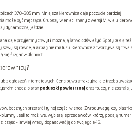
kolicach 370–385 mm. Mniejsza kierownica daje poczucie bardziej
ia może być męcząca. Grubszy wieniec, znany z wersji M, wielu kiero
rzy dynamicznej jeździe.
ana daje przyjemny chwyt i można ją łatwo odświeżyć. Spotyka się też
y szwy są równe, a airbag nie ma luzu. Kierownice z tworzywa są trwal
ą się ślizgać w dłoniach.
kierownicy?
 lub z ogłoszeń internetowych. Cena bywa atrakcyjna, ale trzeba uważa
zystkim chodzi o stan
poduszki powietrznej
oraz to, czy nie została j
ów, bocznych przetarć i tylnej części wieńca. Zwróć uwagę, czy plasti
 kolumny. Jeśli to możliwe, wybieraj sprzedawców, którzy podają numer
dzi część – łatwiej wtedy dopasować ją do twojego e46.