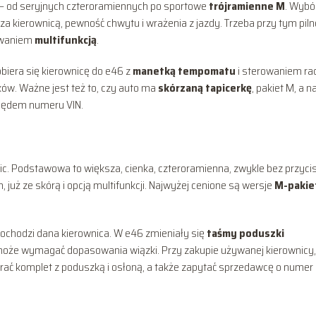
 – od seryjnych czteroramiennych po sportowe
trójramienne M
. Wybó
 za kierownicą, pewność chwytu i wrażenia z jazdy. Trzeba przy tym pil
rowaniem
multifunkcją
.
obiera się kierownicę do e46 z
manetką tempomatu
i sterowaniem ra
sków. Ważne jest też to, czy auto ma
skórzaną tapicerkę
, pakiet M, a 
ględem numeru VIN.
ic. Podstawowa to większa, cienka, czteroramienna, zwykle bez przyci
już ze skórą i opcją multifunkcji. Najwyżej cenione są wersje
M-pakie
pochodzi dana kierownica. W e46 zmieniały się
taśmy poduszki
może wymagać dopasowania wiązki. Przy zakupie używanej kierownicy,
 brać komplet z poduszką i osłoną, a także zapytać sprzedawcę o numer