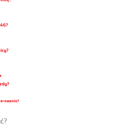
e46?
icy?
e
azdy?
sterowania?
ać?