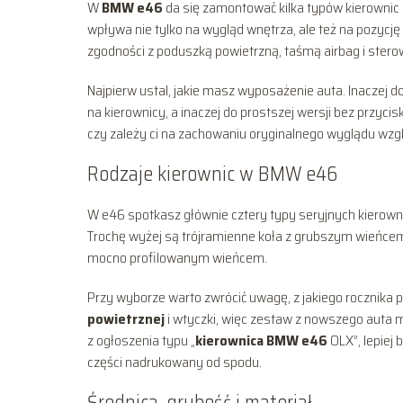
W
BMW e46
da się zamontować kilka typów kierownic
wpływa nie tylko na wygląd wnętrza, ale też na pozycję
zgodności z poduszką powietrzną, taśmą airbag i ste
Najpierw ustal, jakie masz wyposażenie auta. Inaczej d
na kierownicy, a inaczej do prostszej wersji bez przyci
czy zależy ci na zachowaniu oryginalnego wyglądu wz
Rodzaje kierownic w BMW e46
W e46 spotkasz głównie cztery typy seryjnych kierown
Trochę wyżej są trójramienne koła z grubszym wieńcem, 
mocno profilowanym wieńcem.
Przy wyborze warto zwrócić uwagę, z jakiego rocznika 
powietrznej
i wtyczki, więc zestaw z nowszego auta 
z ogłoszenia typu „
kierownica BMW e46
OLX”, lepiej
części nadrukowany od spodu.
Średnica, grubość i materiał