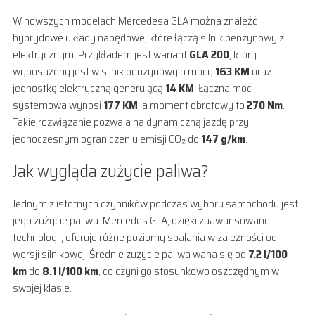
W nowszych modelach Mercedesa GLA można znaleźć
hybrydowe układy napędowe, które łączą silnik benzynowy z
elektrycznym. Przykładem jest wariant
GLA 200
, który
wyposażony jest w silnik benzynowy o mocy
163 KM
oraz
jednostkę elektryczną generującą
14 KM
. Łączna moc
systemowa wynosi
177 KM
, a moment obrotowy to
270 Nm
.
Takie rozwiązanie pozwala na dynamiczną jazdę przy
jednoczesnym ograniczeniu emisji CO₂ do
147 g/km
.
Jak wygląda zużycie paliwa?
Jednym z istotnych czynników podczas wyboru samochodu jest
jego zużycie paliwa. Mercedes GLA, dzięki zaawansowanej
technologii, oferuje różne poziomy spalania w zależności od
wersji silnikowej. Średnie zużycie paliwa waha się od
7.2 l/100
km
do
8.1 l/100 km
, co czyni go stosunkowo oszczędnym w
swojej klasie.