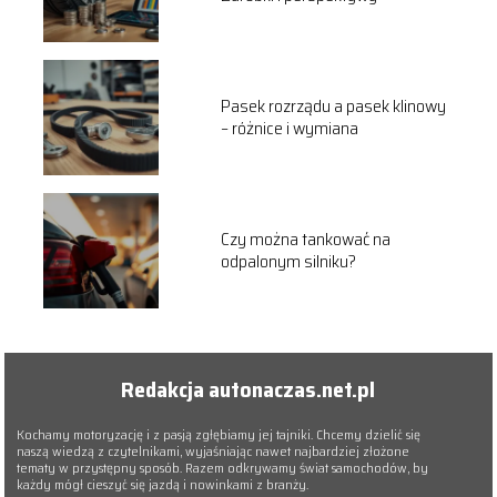
Pasek rozrządu a pasek klinowy
– różnice i wymiana
Czy można tankować na
odpalonym silniku?
Redakcja autonaczas.net.pl
Kochamy motoryzację i z pasją zgłębiamy jej tajniki. Chcemy dzielić się
naszą wiedzą z czytelnikami, wyjaśniając nawet najbardziej złożone
tematy w przystępny sposób. Razem odkrywamy świat samochodów, by
każdy mógł cieszyć się jazdą i nowinkami z branży.