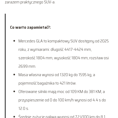
zarazem praktycznego SUV-a.
Co warto zapamietać?:
Mercedes GLA to kompaktowy SUV dostępny od 2025
roku, z wymiarami: długość 4417-4424 mm,
szerokość 1804 mm, wysokość 1804 mm, rozstaw osi
2699 mm.
Masa własna wynosi od 1320 kg do 1595 kg, a
pojemność bagażnika to 421 litrów.
Oferowane silniki mają moc od 109 KM do 381 KM, a
przyspieszenie od 0 do 100 km/h wynosi od 4.4 s do
12.0 s.
Średnie zużycie paliwa wynosi od 7.2 l/100 km do 8.1