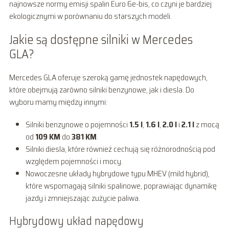
najnowsze normy emisji spalin Euro 6e-bis, co czyni je bardziej
ekologicznymi w porównaniu do starszych modeli.
Jakie są dostępne silniki w Mercedes
GLA?
Mercedes GLA oferuje szeroką gamę jednostek napędowych,
które obejmują zarówno silniki benzynowe, jak i diesla. Do
wyboru mamy między innymi:
Silniki benzynowe o pojemności
1.5 l
,
1.6 l
,
2.0 l
i
2.1 l
z mocą
od
109 KM
do
381 KM
.
Silniki diesla, które również cechują się różnorodnością pod
względem pojemności i mocy.
Nowoczesne układy hybrydowe typu MHEV (mild hybrid),
które wspomagają silniki spalinowe, poprawiając dynamikę
jazdy i zmniejszając zużycie paliwa.
Hybrydowy układ napędowy