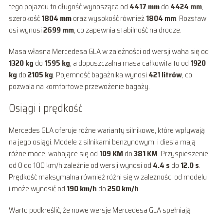
tego pojazdu to długość wynosząca od
4417 mm
do
4424 mm
,
szerokość
1804 mm
oraz wysokość również
1804 mm
. Rozstaw
osi wynosi
2699 mm
, co zapewnia stabilność na drodze.
Masa własna Mercedesa GLA w zależności od wersji waha się od
1320 kg
do
1595 kg
, a dopuszczalna masa całkowita to od
1920
kg
do
2105 kg
. Pojemność bagażnika wynosi
421 litrów
, co
pozwala na komfortowe przewożenie bagaży.
Osiągi i prędkość
Mercedes GLA oferuje różne warianty silnikowe, które wpływają
na jego osiągi. Modele z silnikami benzynowymi i diesla mają
różne moce, wahające się od
109 KM
do
381 KM
. Przyspieszenie
od 0 do 100 km/h zależnie od wersji wynosi od
4.4 s
do
12.0 s
.
Prędkość maksymalna również różni się w zależności od modelu
i może wynosić od
190 km/h
do
250 km/h
.
Warto podkreślić, że nowe wersje Mercedesa GLA spełniają