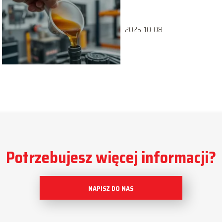
Praktyczny
przewodnik krok po
kroku
2025-10-08
Potrzebujesz więcej informacji?
NAPISZ DO NAS