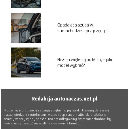
Opadająca szyba w
samochodzie – przyczyny i
naprawa
Nissan większy od Micry – jaki
model wybrać?
Redakcja autonaczas.net.pl
Kochamy motoryzację i z pasją zgłębiamy jej tajniki. Chcemy dzielić się
naszą wiedzą z czytelnikami, wyjaśniając nawet najbardziej złożone
tematy w przystępny sposób. Razem odkrywamy świat samochodów, by
każdy mógł cieszyć się jazdą i nowinkami z branży.