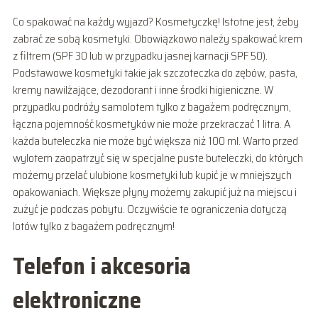
Co spakować na każdy wyjazd? Kosmetyczkę! Istotne jest, żeby
zabrać ze sobą kosmetyki. Obowiązkowo należy spakować krem
z filtrem (SPF 30 lub w przypadku jasnej karnacji SPF 50).
Podstawowe kosmetyki takie jak szczoteczka do zębów, pasta,
kremy nawilżające, dezodorant i inne środki higieniczne. W
przypadku podróży samolotem tylko z bagażem podręcznym,
łączna pojemność kosmetyków nie może przekraczać 1 litra. A
każda buteleczka nie może być większa niż 100 ml. Warto przed
wylotem zaopatrzyć się w specjalne puste buteleczki, do których
możemy przelać ulubione kosmetyki lub kupić je w mniejszych
opakowaniach. Większe płyny możemy zakupić już na miejscu i
zużyć je podczas pobytu. Oczywiście te ograniczenia dotyczą
lotów tylko z bagażem podręcznym!
Telefon i akcesoria
elektroniczne