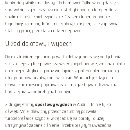
konkretny silnik i ma dostęp do hamowni. Tylko wtedy da się
sprawdzić, czy mieszanka nie jest zbyt uboga, a temperatura
spalin nie rośnie niebezpiecznie. Czasem tuner proponuje
łagodniejszą mapę, która mniej obciąża osprzęt, ale zapewnia
stabilną pracę przez lata codziennej jazdy.
Układ dolotowy i wydech
Do elektronicznego tuningu warto dołożyć poprawę oddychania
silnika. Lepszy filtr powietrza w seryjnej obudowie, zmiana dolotu
na mniej restrykcyjny oraz wydajniejszy intercooler pomagają
utrzymać powtarzalną moc w czasie. W autach jeżdżących
głównie po mieście poprawa reakcji na gaz bywa odczuwalna
bardziej niż same liczby na hamowni.
Z drugiej strony
sportowy wydech
w Audi TT to nie tylko
dźwięk. Mniej dławiony przelot za turbiną pozwala
turbosprężarce szybciej wkręcać się na obroty i dłużej
utrzymywać zadane ciśnienie. Trzeba przy tym uważać na