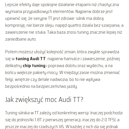
Lepsze efekty daje spokojne działanie etapami niż chaotyczna
wymiana przypadkowych elementów. Najpierw dobrze jest
upewnić się, że seryjne TT jest zdrowe: silnik ma dobrą
kompresję, nie bierze oleju, napęd quattro działa bez szarpania, a
zawieszenie nie stuka. Taka baza znosi tuning znacznie lepiej niż
zaniedbane auto.
Potem możesz ułożyć kolejność zmian, która zwykle sprawdza
się w
tuning Audi TT
: najpierw hamulce i zawieszenie, później
delikatny
chip tuning
i poprawa dolotu oraz wydechu, a na
końcu większe pakiety mocy. W międzyczasie można zmieniać
felgi, wnętrze czy detale nadwozia, bo to nie wpływa
bezpośrednio na bezpieczeństwo jazdy.
Jak zwiększyć moc Audi TT?
Tuning silnika w TT zależy od konkretnej wersji. Inaczej podchodzi
się do jednostki 1.8T z pierwszej generacji, inaczej do 2.0 TFSI, a
jeszcze inaczej do rzadszych V6. W każdej z nich da się jednak