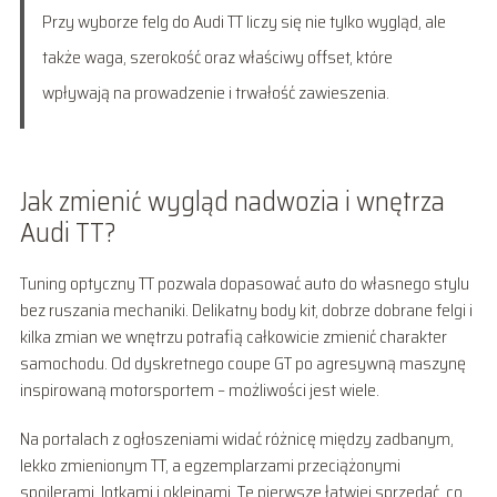
Przy wyborze felg do Audi TT liczy się nie tylko wygląd, ale
także waga, szerokość oraz właściwy offset, które
wpływają na prowadzenie i trwałość zawieszenia.
Jak zmienić wygląd nadwozia i wnętrza
Audi TT?
Tuning optyczny TT pozwala dopasować auto do własnego stylu
bez ruszania mechaniki. Delikatny body kit, dobrze dobrane felgi i
kilka zmian we wnętrzu potrafią całkowicie zmienić charakter
samochodu. Od dyskretnego coupe GT po agresywną maszynę
inspirowaną motorsportem – możliwości jest wiele.
Na portalach z ogłoszeniami widać różnicę między zadbanym,
lekko zmienionym TT, a egzemplarzami przeciążonymi
spojlerami, lotkami i okleinami. Te pierwsze łatwiej sprzedać, co