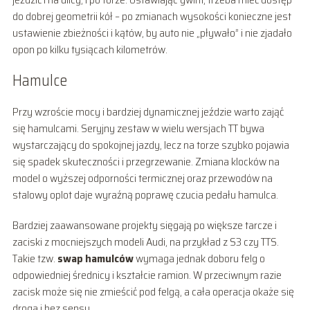
do dobrej geometrii kół – po zmianach wysokości konieczne jest
ustawienie zbieżności i kątów, by auto nie „pływało” i nie zjadało
opon po kilku tysiącach kilometrów.
Hamulce
Przy wzroście mocy i bardziej dynamicznej jeździe warto zająć
się hamulcami. Seryjny zestaw w wielu wersjach TT bywa
wystarczający do spokojnej jazdy, lecz na torze szybko pojawia
się spadek skuteczności i przegrzewanie. Zmiana klocków na
model o wyższej odporności termicznej oraz przewodów na
stalowy oplot daje wyraźną poprawę czucia pedału hamulca.
Bardziej zaawansowane projekty sięgają po większe tarcze i
zaciski z mocniejszych modeli Audi, na przykład z S3 czy TTS.
Takie tzw.
swap hamulców
wymaga jednak doboru felg o
odpowiedniej średnicy i kształcie ramion. W przeciwnym razie
zacisk może się nie zmieścić pod felgą, a cała operacja okaże się
droga i bez sensu.