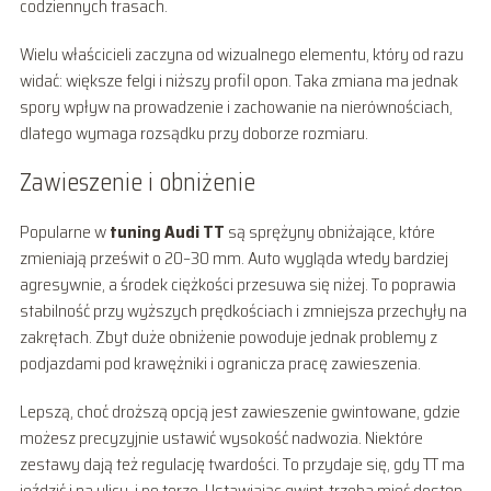
codziennych trasach.
Wielu właścicieli zaczyna od wizualnego elementu, który od razu
widać: większe felgi i niższy profil opon. Taka zmiana ma jednak
spory wpływ na prowadzenie i zachowanie na nierównościach,
dlatego wymaga rozsądku przy doborze rozmiaru.
Zawieszenie i obniżenie
Popularne w
tuning Audi TT
są sprężyny obniżające, które
zmieniają prześwit o 20–30 mm. Auto wygląda wtedy bardziej
agresywnie, a środek ciężkości przesuwa się niżej. To poprawia
stabilność przy wyższych prędkościach i zmniejsza przechyły na
zakrętach. Zbyt duże obniżenie powoduje jednak problemy z
podjazdami pod krawężniki i ogranicza pracę zawieszenia.
Lepszą, choć droższą opcją jest zawieszenie gwintowane, gdzie
możesz precyzyjnie ustawić wysokość nadwozia. Niektóre
zestawy dają też regulację twardości. To przydaje się, gdy TT ma
jeździć i na ulicy, i po torze. Ustawiając gwint, trzeba mieć dostęp