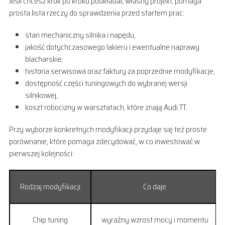
Jeśli chcesz krok po kroku poukładać własny projekt, pomaga
prosta lista rzeczy do sprawdzenia przed startem prac:
stan mechaniczny silnika i napędu,
jakość dotychczasowego lakieru i ewentualne naprawy
blacharskie,
historia serwisowa oraz faktury za poprzednie modyfikacje,
dostępność części tuningowych do wybranej wersji
silnikowej,
koszt robocizny w warsztatach, które znają Audi TT.
Przy wyborze konkretnych modyfikacji przydaje się też proste
porównanie, które pomaga zdecydować, w co inwestować w
pierwszej kolejności:
Rodzaj modyfikacji
Co daje
Chip tuning
wyraźny wzrost mocy i momentu