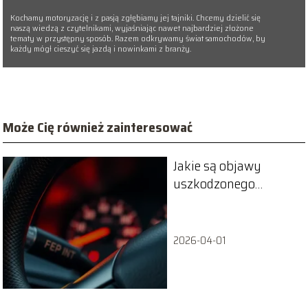
Kochamy motoryzację i z pasją zgłębiamy jej tajniki. Chcemy dzielić się
naszą wiedzą z czytelnikami, wyjaśniając nawet najbardziej złożone
tematy w przystępny sposób. Razem odkrywamy świat samochodów, by
każdy mógł cieszyć się jazdą i nowinkami z branży.
Może Cię również zainteresować
Jakie są objawy
uszkodzonego
czujnika kąta skrętu?
2026-04-01