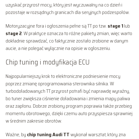
uzyskać przyrost mocy, który jest wyczuwalny na co dzień i
pozostaje w rozsądnych granicach dla seryjnych podzespołów.
Motoryzacyjne fora i ogłoszenia pełne są TT po tzw.
stage 1
lub
stage 2
. W praktyce oznacza to różne pakiety zmian, więc warto
dokładnie sprawdzać, co faktycznie zostało zrobione w danym
aucie, a nie polegać wyłącznie na opisie w ogłoszeniu.
Chip tuning i modyfikacja ECU
Najpopularniejszy krok to elektroniczne podniesienie mocy
poprzez zmianę oprogramowania sterownika silnika. W
turbodoładowanych TT przyrost potrafi być naprawdę wyraźny,
bo tuner zwiększa ciśnienie doładowania i zmienia mapy paliwa
oraz zapłonu. Dobrze zrobiony program poprawia także przebieg
momentu obrotowego, dzięki czemu auto przyspiesza sprawniej
w średnim zakresie obrotów.
Ważne, by
chip tuning Audi TT
wykonał warsztat, który zna