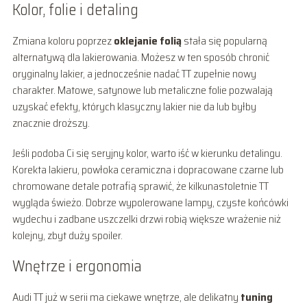
Kolor, folie i detaling
Zmiana koloru poprzez
oklejanie folią
stała się popularną
alternatywą dla lakierowania. Możesz w ten sposób chronić
oryginalny lakier, a jednocześnie nadać TT zupełnie nowy
charakter. Matowe, satynowe lub metaliczne folie pozwalają
uzyskać efekty, których klasyczny lakier nie da lub byłby
znacznie droższy.
Jeśli podoba Ci się seryjny kolor, warto iść w kierunku detalingu.
Korekta lakieru, powłoka ceramiczna i dopracowane czarne lub
chromowane detale potrafią sprawić, że kilkunastoletnie TT
wygląda świeżo. Dobrze wypolerowane lampy, czyste końcówki
wydechu i zadbane uszczelki drzwi robią większe wrażenie niż
kolejny, zbyt duży spoiler.
Wnętrze i ergonomia
Audi TT już w serii ma ciekawe wnętrze, ale delikatny
tuning